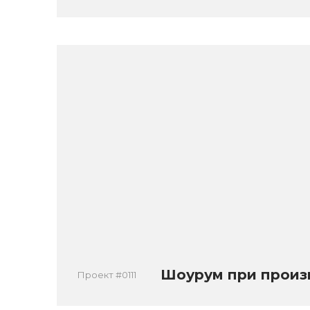
Шоурум при произв
Проект #0111