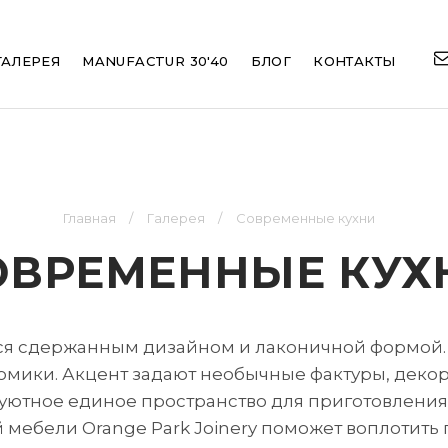
ation
ГАЛЕРЕЯ
MANUFACTUR 30'40
БЛОГ
КОНТАКТЫ
Главная
Галерея
Современные кухни
ОВРЕМЕННЫЕ КУХ
ся сдержанным дизайном и лаконичной формой. 
ономики. Акцент задают необычные фактуры, дек
уютное единое пространство для приготовления
мебели Orange Park Joinery поможет воплотить 