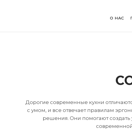
Main
navig
О НАС
Перейти
к
Строка
основному
С
содержанию
навигации
Дорогие современные кухни отличают
с умом, и все отвечает правилам эрг
решения. Они помогают создать 
современной 