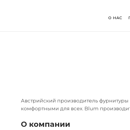
Main
navig
О НАС
Перейти
к
Строка
основному
содержанию
навигации
Австрийский производитель фурнитуры 
комфортными для всех. Blum производит ф
О компании