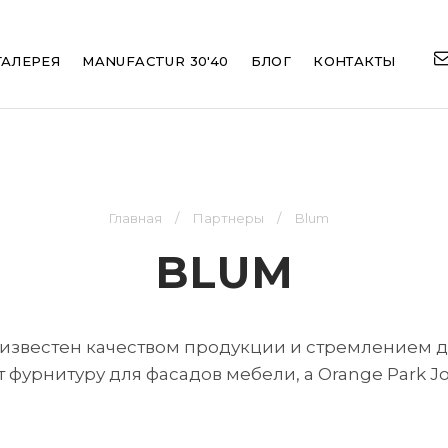
ation
ГАЛЕРЕЯ
MANUFACTUR 30'40
БЛОГ
КОНТАКТЫ
Главная
Партнеры
Blum
BLUM
известен качеством продукции и стремлением д
урнитуру для фасадов мебели, а Orange Park Joi