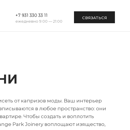
+7 931 330 33 11
СВЯЗАТЬСЯ
ежедневно 9:00 — 21:00
НИ
висеть от капризов моды. Ваш интерьер
 вписываются в любое пространство: они
артире. Чтобы создать и воплотить
ange Park Joinery воплощают изящество,