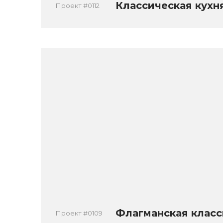
Классическая кухн
Проект #0112
Флагманская класс
Проект #0109