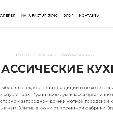
ation
ГАЛЕРЕЯ
MANUFACTUR 30'40
БЛОГ
КОНТАКТЫ
Главная
Галерея
Классические кухни
ЛАССИЧЕСКИЕ КУХ
выбор для тех, кто ценит традиции и не хочет за
м спустя годы. Кухни премиум-класса органично
сторном загородном доме и уютной городской кв
 к нам. Элитные кухни от проектной фабрики Or