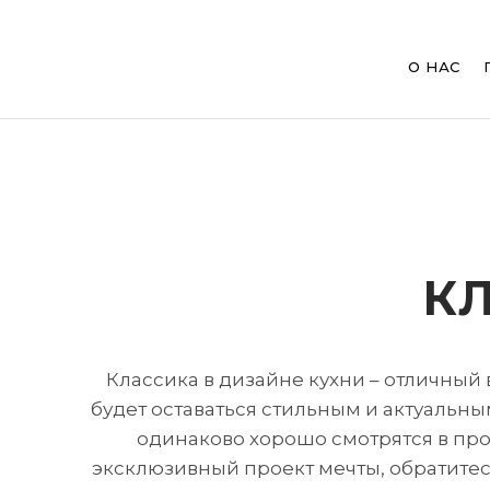
Main
navig
О НАС
Перейти
к
Строка
основному
К
содержанию
навигации
Классика в дизайне кухни – отличный 
будет оставаться стильным и актуальны
одинаково хорошо смотрятся в про
эксклюзивный проект мечты, обратитесь