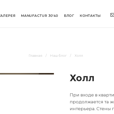
ation
ГАЛЕРЕЯ
MANUFACTUR 30'40
БЛОГ
КОНТАКТЫ
Главная
Наш блог
Холл
Холл
При входе в кварти
продолжается та же
интерьера. Стены