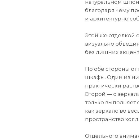
натуральном шпон
благодаря чему п
и архитектурно со
Этой же отделкой 
визуально объедин
без лишних акцент
По обе стороны от
шкафы. Один из ни
практически раств
Второй — с зеркаль
только выполняет 
как зеркало во вес
пространство холл
Отдельного вниман