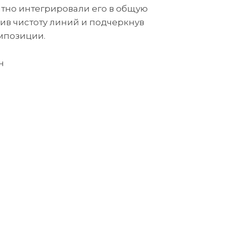
атно интегрировали его в общую
ив чистоту линий и подчеркнув
мпозиции.
н