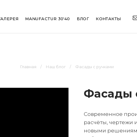
ation
ГАЛЕРЕЯ
MANUFACTUR 30'40
БЛОГ
КОНТАКТЫ
Главная
Наш блог
Фасады с ручками
Фасады 
Современное произ
расчёты, чертежи и
новыми решениями.