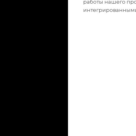
работы нашего про
интегрированными